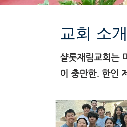
​교회 소
샬롯재림교회는 미
이 충만한. 한인