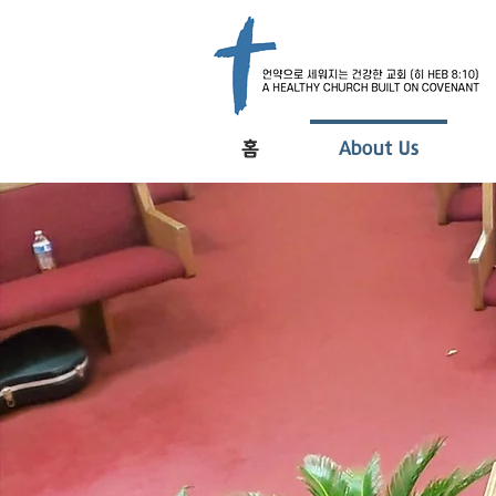
홈
About Us