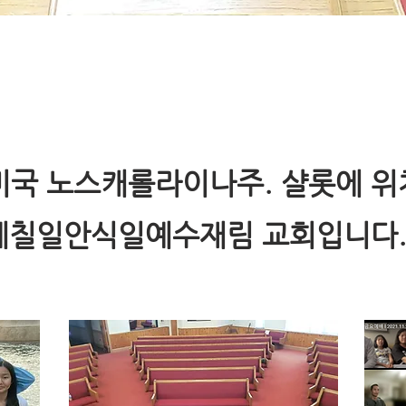
개
국 노스캐롤라이나주. 샬롯에 위
 제칠일안식일예수재림 교회입니다