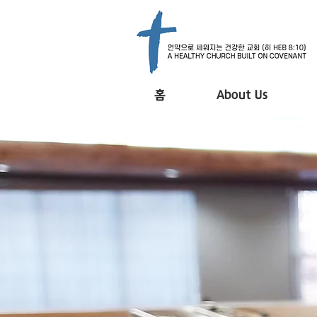
홈
About Us