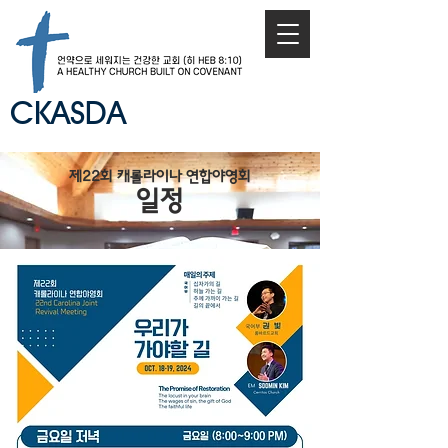
CKASDA
제22회 캐롤라이나 연합야영회
일정