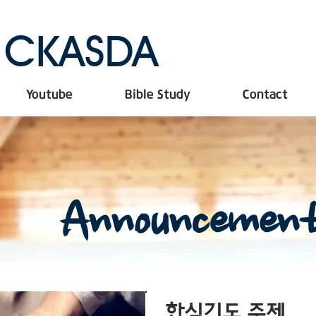
CKASDA
Youtube
Bible Study
Contact
Announcemen
합심기도 주제