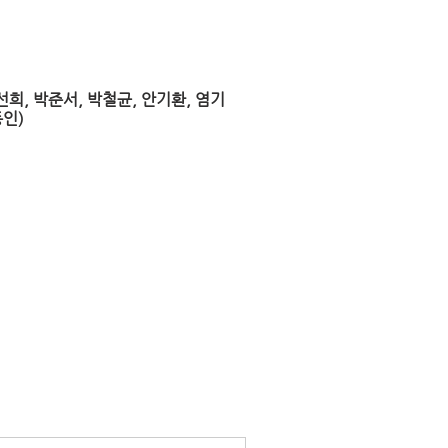
선희, 박준서, 박철균, 안기환, 염기
동인)