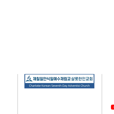
S
(
 8 PM)
3120 Sam Newell Rd.
A
Matthews, NC 28105
AM
(
704) 849-7787